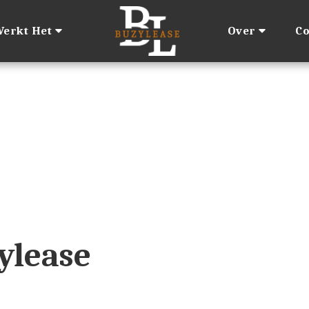
erkt Het
Over
Co
ylease