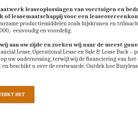
maatwerk leaseoplossingen van voertuigen en bedr
ank of leasemaatschappij voor een leaseovereenko
uurzame productiemiddelen zoals hijskranen en trilmachi
00,- eenvoudig en voordelig. 
wij aan uw zijde en zoeken wij naar de meest guns
ncial Lease, Operational Lease en Sale & Lease Back – profi
op uw onderneming, terwijl wij de financiering van het o
t en beschikt u over de restwaarde. Ontdek hoe Buzylea
WERKT HET