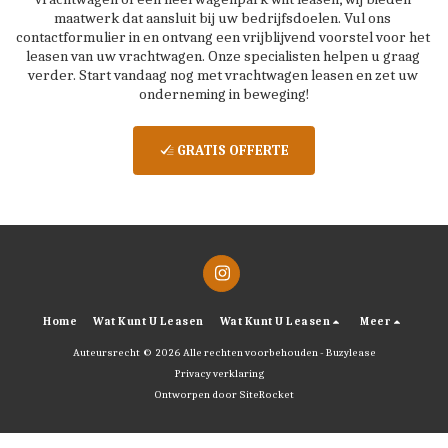
maatwerk dat aansluit bij uw bedrijfsdoelen. Vul ons 
contactformulier in en ontvang een vrijblijvend voorstel voor het 
leasen van uw vrachtwagen. Onze specialisten helpen u graag 
verder. Start vandaag nog met vrachtwagen leasen en zet uw 
onderneming in beweging!
GRATIS OFFERTE
Home
Wat Kunt U Leasen
Wat Kunt U Leasen
Meer
Auteursrecht © 2026 Alle rechten voorbehouden -
Buzylease
Privacy verklaring
Ontworpen door
SiteRocket