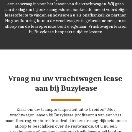
een aanvraag in voor het leasen van die vrachtwagen. Wij gaan 
aan de slag om bij onze aangesloten banken de meest voordelige 
leaseofferte te vinden en adviseren u als onafhankelijke partner. 
Na goedkeuring kunt u de vrachtwagen in gebruik nemen, en na 
afloop van de leaseperiode bent u eigenaar. Vrachtwagen leasen 
bij Buzylease bespaart u tijd en kosten.
Vraag nu uw vrachtwagen lease 
aan bij Buzylease
Klaar om uw transportcapaciteit uit te breiden? Met 
vrachtwagen leasen bij Buzylease profiteert u van een vast 
maandbedrag, verbeterde solvabiliteit en de mogelijkheid om na 
afloop te beschikken over de restwaarde. Of u nu één 
vrachtwagen of een heel wagenpark wilt leasen, wij bieden 